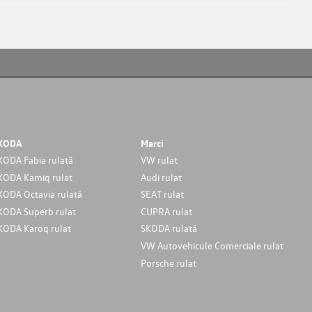
KODA
Marci
KODA Fabia rulată
VW rulat
KODA Kamiq rulat
Audi rulat
KODA Octavia rulată
SEAT rulat
KODA Superb rulat
CUPRA rulat
KODA Karoq rulat
SKODA rulată
VW Autovehicule Comerciale rulat
Porsche rulat