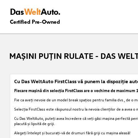
Das
Welt
Auto.
Certified Pre-Owned
MAȘINI PUȚIN RULATE - DAS WEL
Cu Das WeltAuto FirstClass vă punem la dispoziție auto
Fiecare mașină din selecția FirstClass are o vechime de
maximum 1
Fie ca aveți nevoie de un model break spațios pentru familia dvs., de o 
Selecția FirstClass este răspunsul nostru la nevoia clienților de a avea o 
Cu Das WeltAuto, puteți avea încredere că veți găsi mașina perfectă pentr
placută și lipsită de griji.
Alegeți întelept și bucurați-vă de drumuri fără griji cu mașina aleasă!