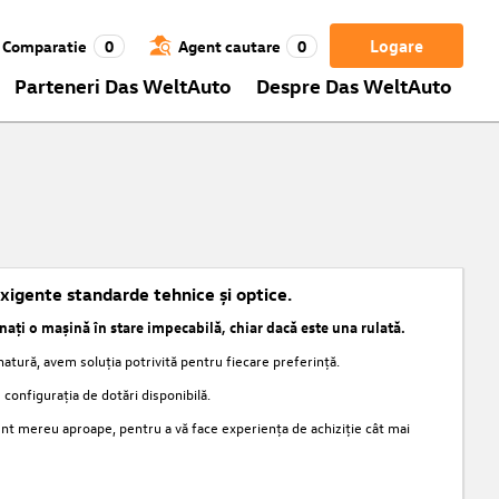
Logare
Comparatie
0
Agent cautare
0
Parteneri Das WeltAuto
Despre Das WeltAuto
xigente standarde tehnice și optice.
nați o mașină în stare impecabilă, chiar dacă este una rulată.
atură, avem soluția potrivită pentru fiecare preferință.
 configurația de dotări disponibilă.
sunt mereu aproape, pentru a vă face experiența de achiziție cât mai