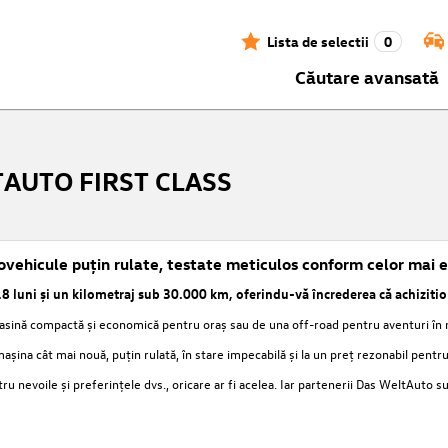
Lista de selectii
0
Căutare avansată
TAUTO FIRST CLASS
vehicule puțin rulate, testate meticulos conform celor mai e
8 luni
și un kilometraj
sub 30.000 km
, oferindu-vă încrederea că achizitio
masină compactă și economică pentru oraș sau de una off-road pentru aventuri în n
mașina cât mai nouă, puțin rulată, în stare impecabilă și la un preț rezonabil pentru
u nevoile și preferințele dvs., oricare ar fi acelea. Iar partenerii Das WeltAuto 