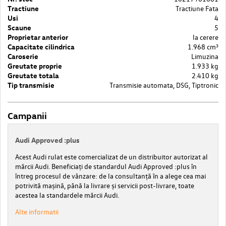
Tractiune
Tractiune Fata
Usi
4
Scaune
5
Proprietar anterior
la cerere
Capacitate cilindrica
1.968 cm³
Caroserie
Limuzina
Greutate proprie
1.933 kg
Greutate totala
2.410 kg
Tip transmisie
Transmisie automata, DSG, Tiptronic
Campanii
Audi Approved :plus
Acest Audi rulat este comercializat de un distribuitor autorizat al
mărcii Audi. Beneficiați de standardul Audi Approved :plus în
întreg procesul de vânzare: de la consultanță în a alege cea mai
potrivită mașină, până la livrare și servicii post-livrare, toate
acestea la standardele mărcii Audi.
Alte informatii