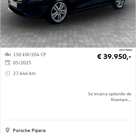
10217/58242
150 kW/204 CP
€ 39.950,-
05/2025
27.644 km
Se incarca optiunile de
finantare...
Porsche Pipera