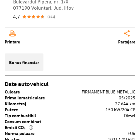
Bulevardul Pipera, nr. 1/X
077190 Voluntari, Jud. Ilfov
4,7
(351)
Printare
Partajare
Bonus financiar
Date autovehicul
Culoare
FIRMAMENT BLUE METALLIC
Prima inmatriculare
05/2025
Kilometraj
27.644 km
Putere
150 kW/204 CP
Tip combustibil
Diesel
Consum combinat
–
Emisii CO₂
–
i
Norma poluare
EU6
Nr. stoc
10217 /01681