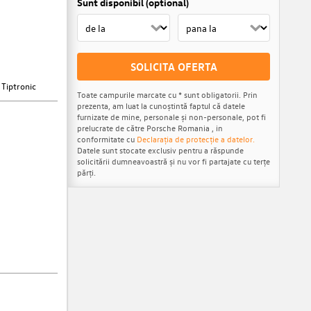
Sunt disponibil (optional)
SOLICITA OFERTA
 Tiptronic
Toate campurile marcate cu * sunt obligatorii. Prin
prezenta, am luat la cunoștintă faptul că datele
furnizate de mine, personale și non-personale, pot fi
prelucrate de către Porsche Romania , in
conformitate cu
Declarația de protecție a datelor.
Datele sunt stocate exclusiv pentru a răspunde
solicitării dumneavoastră și nu vor fi partajate cu terțe
părți.
 24