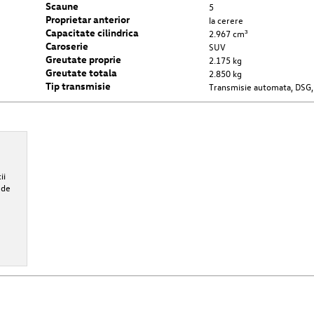
Scaune
5
Proprietar anterior
la cerere
Capacitate cilindrica
2.967 cm³
Caroserie
SUV
Greutate proprie
2.175 kg
Greutate totala
2.850 kg
Tip transmisie
Transmisie automata, DSG,
Bonus financiar
ii
5% Bonus Financiar la finanțare prin LEASING financiar + 6 rate CASCO
 de
gratuite. Oferta este valabilă pentru o perioadă de finanțare minimă de
de luni prin Porsche Leasing și poliță de asigurare CASCO încheiată cu
Porsche Asigurări.
Alte informatii