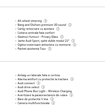
All-wheel steering
i
Bang and Olufsen premium 3D sound
i
Carlig remorcare cu asistare
i
Cotiera centrala fata confort
Geamuri fumurii - Privacy Glass
i
Jante Audi Sport, spite duble modul 21"
i
Oglinzi exterioare antiorbire cu memorie
i
Pachet asistenta Tour
i
Airbag-uri laterale fata si cortina
Alarma antifurt cu protectie la tractare
i
Audi connect
i
Audi drive select
i
Audi Phone Box Light - Wireless Charging
Avertizare la parasirea benzii de rulare
i
Bare de protectie S line
i
Camera multifunctionala
i