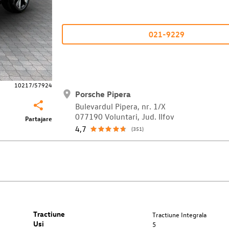
021-9229
10217/57924
Porsche Pipera
Bulevardul Pipera, nr. 1/X
077190 Voluntari, Jud. Ilfov
Partajare
4,7
(351)
Tractiune
Tractiune Integrala
Usi
5