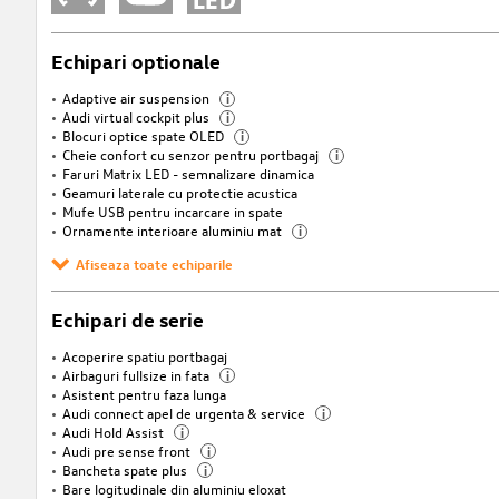
Echipari optionale
Adaptive air suspension
i
Audi virtual cockpit plus
i
Blocuri optice spate OLED
i
Cheie confort cu senzor pentru portbagaj
i
Faruri Matrix LED - semnalizare dinamica
Geamuri laterale cu protectie acustica
Mufe USB pentru incarcare in spate
Ornamente interioare aluminiu mat
i
Afiseaza toate echiparile
Echipari de serie
Acoperire spatiu portbagaj
Airbaguri fullsize in fata
i
Asistent pentru faza lunga
Audi connect apel de urgenta & service
i
Audi Hold Assist
i
Audi pre sense front
i
Bancheta spate plus
i
Bare logitudinale din aluminiu eloxat