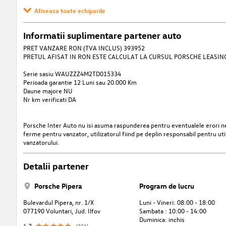
Afiseaza toate echiparile
Informatii suplimentare partener auto
PRET VANZARE RON (TVA INCLUS) 393952
PRETUL AFISAT IN RON ESTE CALCULAT LA CURSUL PORSCHE LEASING 
Serie sasiu WAUZZZ4M2TD015334
Perioada garantie 12 Luni sau 20.000 Km
Daune majore NU
Nr km verificati DA
Porsche Inter Auto nu isi asuma raspunderea pentru eventualele erori nei
ferme pentru vanzator, utilizatorul fiind pe deplin responsabil pentru uti
vanzatorului.
Detalii partener
Porsche Pipera
Program de lucru
Bulevardul Pipera, nr. 1/X
Luni - Vineri: 08:00 - 18:00
077190 Voluntari, Jud. Ilfov
Sambata : 10:00 - 14:00
Duminica: inchis
4,7
(351)