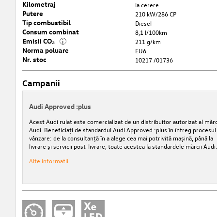
Kilometraj
la cerere
Putere
210 kW/286 CP
Tip combustibil
Diesel
Consum combinat
8,1 l/100km
Emisii CO₂
i
211 g/km
Norma poluare
EU6
Nr. stoc
10217 /01736
Campanii
Audi Approved :plus
Acest Audi rulat este comercializat de un distribuitor autorizat al mărc
Audi. Beneficiați de standardul Audi Approved :plus în întreg procesul
vânzare: de la consultanță în a alege cea mai potrivită mașină, până la
livrare și servicii post-livrare, toate acestea la standardele mărcii Audi.
Alte informatii