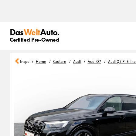
Das
Welt
Auto.
Certified Pre-Owned
Inapoi
Home
Cautare
Audi
Audi Q7
Audi Q7 PI S lin