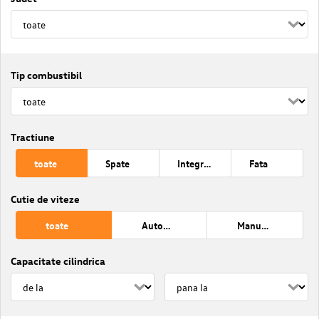
Tip combustibil
Tractiune
toate
Spate
Integrala
Fata
Cutie de viteze
toate
Automata
Manuala
Capacitate cilindrica