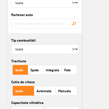
Partener auto
Tip combustibil
Tractiune
toate
Spate
Integrala
Fata
Cutie de viteze
toate
Automata
Manuala
Capacitate cilindrica