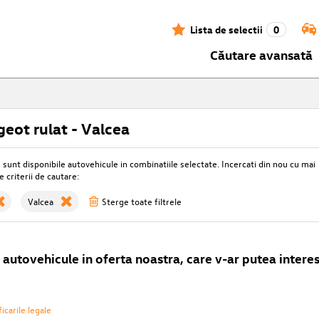
Lista de selectii
0
Căutare avansată
eot rulat - Valcea
unt disponibile autovehicule in combinatiile selectate. Incercati din nou cu mai
e criterii de cautare:
Valcea
Sterge toate filtrele
autovehicule in oferta noastra, care v-ar putea interes
icarile legale