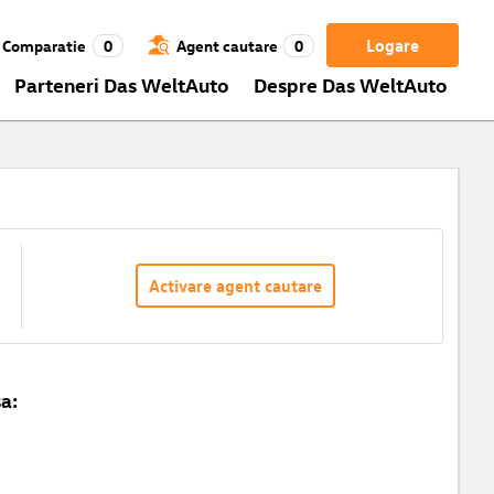
Logare
Comparatie
0
Agent cautare
0
Parteneri Das WeltAuto
Despre Das WeltAuto
Activare agent cautare
a: