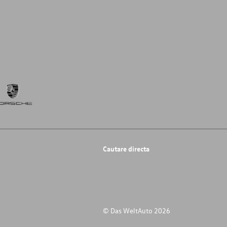
Cautare directa
© Das WeltAuto 2026