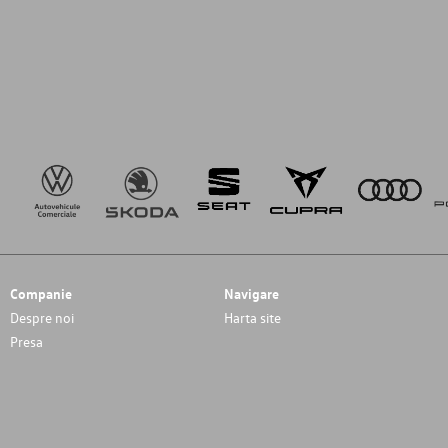
Companie
Navigare
Despre noi
Harta site
Presa