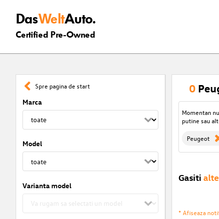
Das
Welt
Auto.
Certified Pre-Owned
0
Peug
Spre pagina de start
Marca
Momentan nu s
putine sau alt
Peugeot
Model
Gasiti
alte
Varianta model
* Afiseaza notif