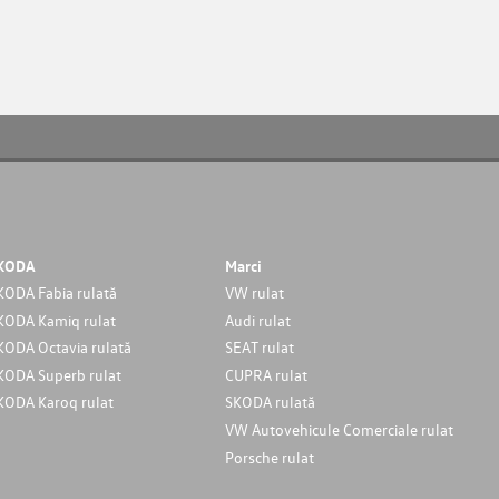
KODA
Marci
KODA Fabia rulată
VW rulat
KODA Kamiq rulat
Audi rulat
KODA Octavia rulată
SEAT rulat
KODA Superb rulat
CUPRA rulat
KODA Karoq rulat
SKODA rulată
VW Autovehicule Comerciale rulat
Porsche rulat