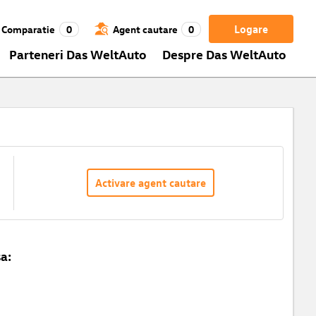
Logare
Comparatie
0
Agent cautare
0
Parteneri Das WeltAuto
Despre Das WeltAuto
Activare agent cautare
a: