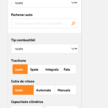
Partener auto
Tip combustibil
Tractiune
toate
Spate
Integrala
Fata
Cutie de viteze
toate
Automata
Manuala
Capacitate cilindrica