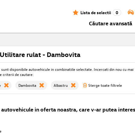
Lista de selectii
0
Căutare avansată
tilitare rulat - Dambovita
unt disponibile autovehicule in combinatiile selectate. Incercati din nou cu mai
e criterii de cautare:
e
Dambovita
Albastru
Sterge toate filtrele
autovehicule in oferta noastra, care v-ar putea interes
e