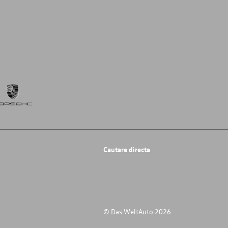
Cautare directa
© Das WeltAuto 2026