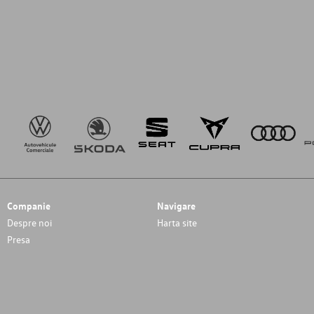
Companie
Navigare
Despre noi
Harta site
Presa