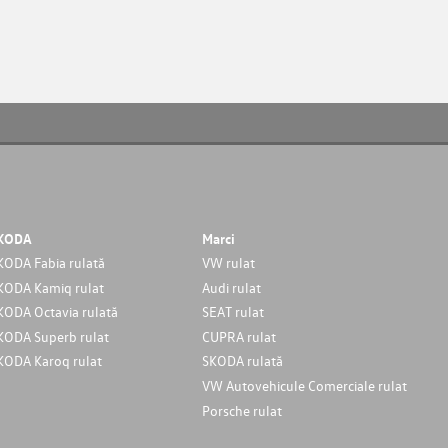
KODA
Marci
KODA Fabia rulată
VW rulat
KODA Kamiq rulat
Audi rulat
KODA Octavia rulată
SEAT rulat
KODA Superb rulat
CUPRA rulat
KODA Karoq rulat
SKODA rulată
VW Autovehicule Comerciale rulat
Porsche rulat