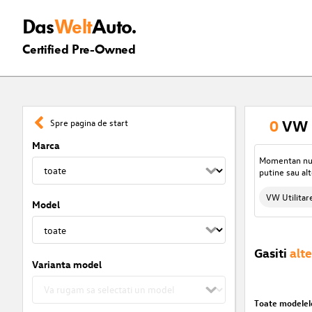
Das
Welt
Auto.
Certified Pre-Owned
0
VW U
Spre pagina de start
Marca
Momentan nu s
putine sau alt
VW Utilitar
Model
Gasiti
alte
Varianta model
Toate modelel