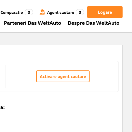
Logare
Comparatie
0
Agent cautare
0
Parteneri Das WeltAuto
Despre Das WeltAuto
Activare agent cautare
a: