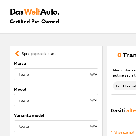
Das
Welt
Auto.
Certified Pre-Owned
0
Tran
Spre pagina de start
Marca
Momentan nu s
putine sau alt
Ford Transi
Model
Gasiti
alte
Varianta model
* Afiseaza notif