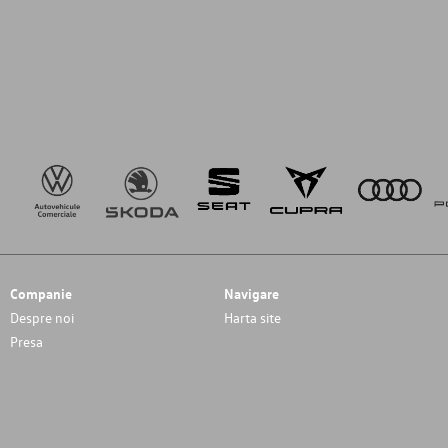
Companie
Navigare
Despre noi
Harta site
Presa