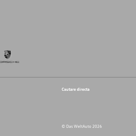
Cautare directa
© Das WeltAuto 2026