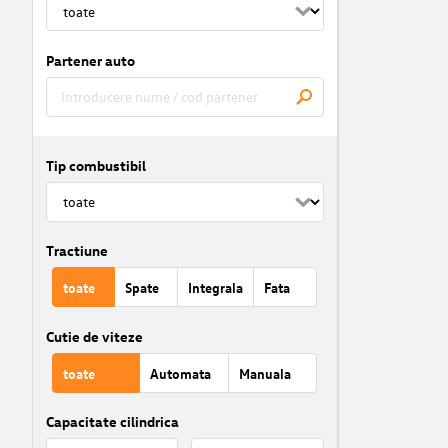
Partener auto
Tip combustibil
Tractiune
toate
Spate
Integrala
Fata
Cutie de viteze
toate
Automata
Manuala
Capacitate cilindrica