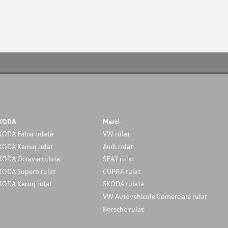
KODA
Marci
KODA Fabia rulată
VW rulat
KODA Kamiq rulat
Audi rulat
KODA Octavia rulată
SEAT rulat
KODA Superb rulat
CUPRA rulat
KODA Karoq rulat
SKODA rulată
VW Autovehicule Comerciale rulat
Porsche rulat