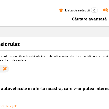
Lista de selectii
0
Căutare avansată
sit rulat
unt disponibile autovehicule in combinatiile selectate. Incercati din nou cu mai
e criterii de cautare:
t
autovehicule in oferta noastra, care v-ar putea interes
icarile legale