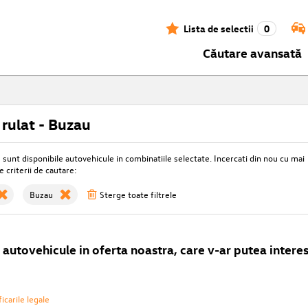
Lista de selectii
0
Căutare avansată
rulat - Buzau
unt disponibile autovehicule in combinatiile selectate. Incercati din nou cu mai
e criterii de cautare:
Buzau
Sterge toate filtrele
autovehicule in oferta noastra, care v-ar putea interes
icarile legale