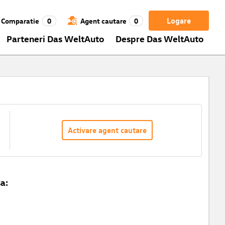
Logare
Comparatie
0
Agent cautare
0
Parteneri Das WeltAuto
Despre Das WeltAuto
Activare agent cautare
a: