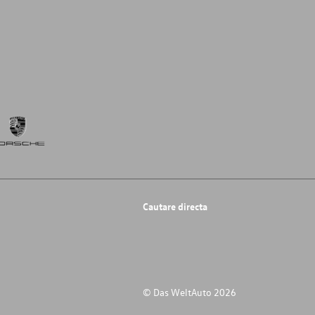
Cautare directa
© Das WeltAuto 2026