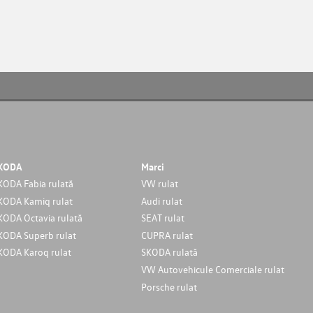
KODA
Marci
KODA Fabia rulată
VW rulat
KODA Kamiq rulat
Audi rulat
KODA Octavia rulată
SEAT rulat
KODA Superb rulat
CUPRA rulat
KODA Karoq rulat
SKODA rulată
VW Autovehicule Comerciale rulat
Porsche rulat