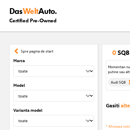
Das
Welt
Auto.
Certified Pre-Owned
0
SQ8 
Spre pagina de start
Marca
Momentan nu s
putine sau alt
Audi SQ8
Model
Gasiti
alte
Varianta model
* Afiseaza notif