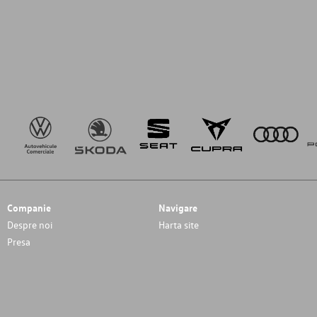
Companie
Navigare
Despre noi
Harta site
Presa