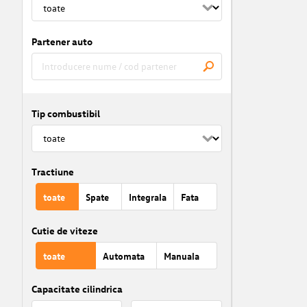
Partener auto
Tip combustibil
Tractiune
toate
Spate
Integrala
Fata
Cutie de viteze
toate
Automata
Manuala
Capacitate cilindrica