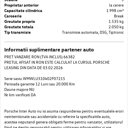
Proprietar anterior
la cerere
Capacitate cilindrica
1.998 cm³
Caroserie
Break
Greutate proprie
1.535 kg
Greutate totala
2.050 kg
Tip transmisie
Transmisie automata, DSG, Tiptronic
Informatii suplimentare partener auto
PRET VANZARE RON (TVA INCLUS) 66382
PRETUL AFISAT IN RON ESTE CALCULAT LA CURSUL PORSCHE
LEASING DIN DATA DE 03.02.2026
Serie sasiu WMWLU310402F07215
Perioada garantie 12 Luni sau 20.000 Km
Daune majore NU
Nr km verificati DA
Porsche Inter Auto nu isi asuma raspunderea pentru eventualele erori
neintentionate sau accidentale cu referire la specificatiile auto,
acestea neputand genera obligatii ferme pentru vanzator, utilizatorul
fiind pe deplin responsabil pentru utilizarea informatiilor si are