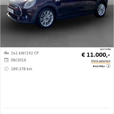
10217/57383
141 kW/192 CP
€ 11.000,-
08/2016
Oferta saptamanii
i
€ 11.700,-
189.378 km