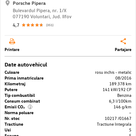
Porsche Pipera
Bulevardul Pipera, nr. 1/X
077190 Voluntari, Jud. Ilfov
4,7
(351)
Printare
Partajare
Date autovehicul
Culoare
rosu inchis - metalic
Prima inmatriculare
08/2016
Kilometraj
189.378 km
Putere
141 kW/192 CP
Tip combustibil
Benzina
Consum combinat
6,3 l/100km
Emisii CO₂
146 g/km
i
Norma poluare
–
Nr. stoc
10217 /01667
Tractiune
Tractiune Integrala
Usi
5
Scaune
5