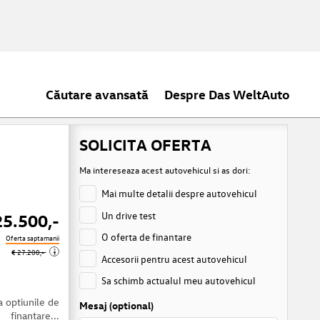
Căutare avansată
Despre Das WeltAuto
SOLICITA OFERTA
Ma intereseaza acest autovehicul si as dori:
Mai multe detalii despre autovehicul
Un drive test
25.500,-
O oferta de finantare
Oferta saptamanii
i
€ 27.200,-
Accesorii pentru acest autovehicul
Sa schimb actualul meu autovehicul
a optiunile de
Mesaj (optional)
finantare...