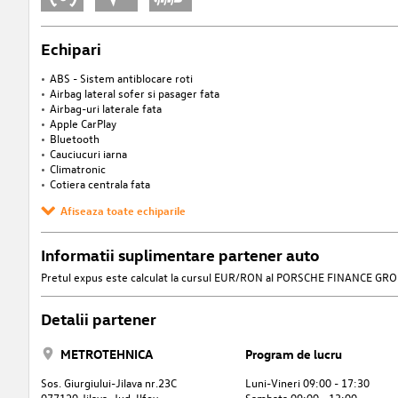
Echipari
ABS - Sistem antiblocare roti
Airbag lateral sofer si pasager fata
Airbag-uri laterale fata
Apple CarPlay
Bluetooth
Cauciucuri iarna
Climatronic
Cotiera centrala fata
Afiseaza toate echiparile
Informatii suplimentare partener auto
Pretul expus este calculat la cursul EUR/RON al PORSCHE FINANCE GROUP din
Detalii partener
METROTEHNICA
Program de lucru
Sos. Giurgiului-Jilava nr.23C
Luni-Vineri 09:00 - 17:30
077120 Jilava, Jud. Ilfov
Sambata 09:00 - 13:00