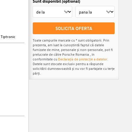
Sunt disponibil (optional)
SOLICITA OFERTA
 Tiptronic
Toate campurile marcate cu * sunt obligatorii. Prin
prezenta, am luat la cunoștintă faptul că datele
furnizate de mine, personale și non-personale, pot fi
prelucrate de către Porsche Romania , in
conformitate cu
Declarația de protecție a datelor.
Datele sunt stocate exclusiv pentru a răspunde
solicitării dumneavoastră și nu vor fi partajate cu terțe
părți.