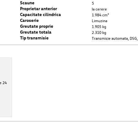
Scaune
5
Proprietar anterior
la cerere
Capacitate cilindrica
1.984 cm³
Caroserie
Limuzina
Greutate proprie
1.905 kg
Greutate totala
2.310 kg
Tip transmisie
Transmisie automata, DSG,
e 24