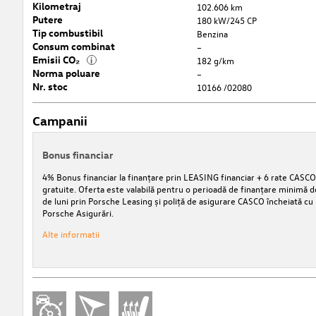
Kilometraj
102.606 km
Putere
180 kW/245 CP
Tip combustibil
Benzina
Consum combinat
–
Emisii CO₂
i
182 g/km
Norma poluare
–
Nr. stoc
10166 /02080
Campanii
Bonus financiar
4% Bonus financiar la finanțare prin LEASING financiar + 6 rate CASCO
gratuite. Oferta este valabilă pentru o perioadă de finanțare minimă d
de luni prin Porsche Leasing și poliță de asigurare CASCO încheiată cu
Porsche Asigurări.
Alte informatii