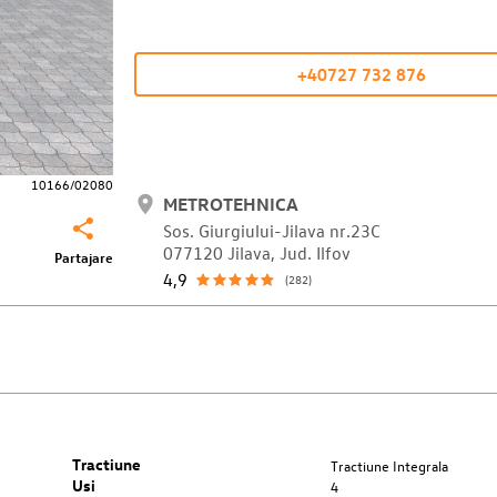
+40727 732 876
10166/02080
METROTEHNICA
Sos. Giurgiului-Jilava nr.23C
077120 Jilava, Jud. Ilfov
Partajare
4,9
(282)
Tractiune
Tractiune Integrala
Usi
4