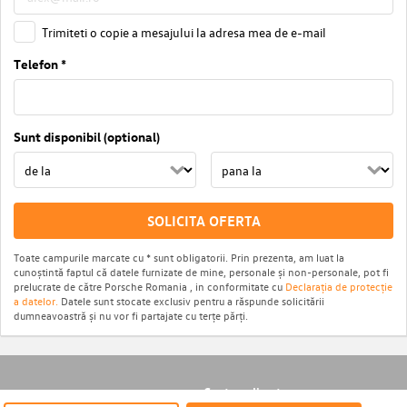
Trimiteti o copie a mesajului la adresa mea de e-mail
Telefon *
Sunt disponibil (optional)
SOLICITA OFERTA
Toate campurile marcate cu * sunt obligatorii. Prin prezenta, am luat la
cunoștintă faptul că datele furnizate de mine, personale și non-personale, pot fi
prelucrate de către Porsche Romania , in conformitate cu
Declarația de protecție
a datelor.
Datele sunt stocate exclusiv pentru a răspunde solicitării
dumneavoastră și nu vor fi partajate cu terțe părți.
Cautare directa