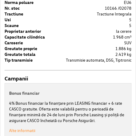
Norma poluare
EU6
Nr. stoc
10166 /02078
Tractiune
Tractiune Integrala
Usi
5
Scaune
5
Proprietar anterior
la cerere
Capacitate cilindrica
1.968 cm³
Caroserie
SUV
Greutate proprie
1.886 kg
Greutate totala
2.419 kg
Tip transmisie
Transmisie automata, DSG, Tiptronic
Campanii
Bonus financiar
4% Bonus financiar la finanțare prin LEASING financiar + 6 rate
CASCO gratuite. Oferta este valabilă pentru o perioadă de
finanțare minimă de 24 de luni prin Porsche Leasing și poliță de
asigurare CASCO încheiată cu Porsche Asigurări.
Alte informatii