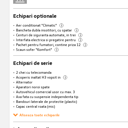
Echipari optionale
Aer conditionat "Climatic"
i
Bancheta dubla insotitori, cu spatar
i
Centuri de siguranta automate, in trei
i
Interfata electrica si pregatire pentru
i
Pachet pentru fumatori, contine priza 12
i
Scaun sofer "Komfort"
i
Echipari de serie
2 chei cu telecomanda
Acoperis inaltat H3 vopsit in
i
Alternator
Aparatori noroi spate
Autovehicul comercial usor cu max. 3
Axa fata cu suspensie independenta tip
Bandouri laterale de protectie (plastic)
Capac central roata (mic)
Afiseaza toate echiparile