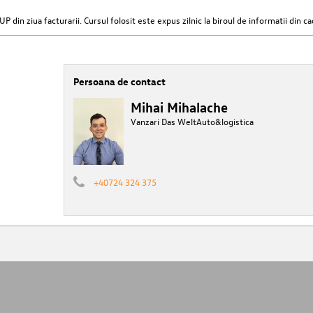
 ziua facturarii. Cursul folosit este expus zilnic la biroul de informatii din cad
Persoana de contact
Mihai Mihalache
Vanzari Das WeltAuto&logistica
+40724 324 375