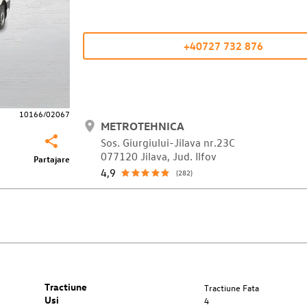
+40727 732 876
10166/02067
METROTEHNICA
Sos. Giurgiului-Jilava nr.23C
077120 Jilava, Jud. Ilfov
Partajare
4,9
(282)
Tractiune
Tractiune Fata
Usi
4