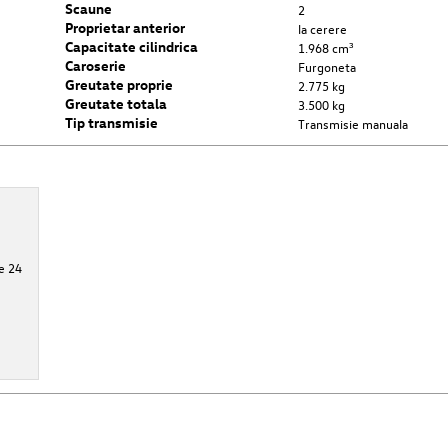
Scaune
2
Proprietar anterior
la cerere
Capacitate cilindrica
1.968 cm³
Caroserie
Furgoneta
Greutate proprie
2.775 kg
Greutate totala
3.500 kg
Tip transmisie
Transmisie manuala
e 24