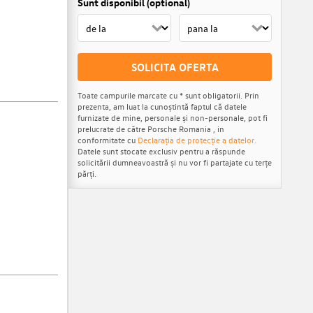
Sunt disponibil (optional)
SOLICITA OFERTA
Toate campurile marcate cu * sunt obligatorii. Prin
prezenta, am luat la cunoștintă faptul că datele
furnizate de mine, personale și non-personale, pot fi
prelucrate de către Porsche Romania , in
conformitate cu
Declarația de protecție a datelor.
Datele sunt stocate exclusiv pentru a răspunde
solicitării dumneavoastră și nu vor fi partajate cu terțe
părți.