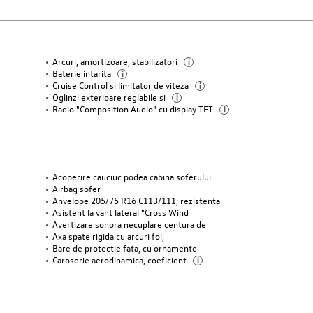
Arcuri, amortizoare, stabilizatori
i
Baterie intarita
i
Cruise Control si limitator de viteza
i
Oglinzi exterioare reglabile si
i
Radio "Composition Audio" cu display TFT
i
Acoperire cauciuc podea cabina soferului
Airbag sofer
Anvelope 205/75 R16 C113/111, rezistenta
Asistent la vant lateral "Cross Wind
Avertizare sonora necuplare centura de
Axa spate rigida cu arcuri foi,
Bare de protectie fata, cu ornamente
Caroserie aerodinamica, coeficient
i