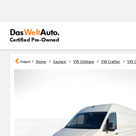
Das
Welt
Auto.
Certified Pre-Owned
Inapoi
Home
Cautare
VW Utilitare
VW Crafter
VW C