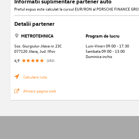
Informatii suplimentare partener auto
Pretul expus este calculat la cursul EUR/RON al PORSCHE FINANCE GROUP din
Detalii partener
METROTEHNICA
Program de lucru
Sos. Giurgiului-Jilava nr.23C
Luni-Vineri 09:00 - 17:30
077120 Jilava, Jud. Ilfov
Sambata 09:00 - 13:00
Duminica inchis
4,9
(282)
Calculare ruta
Afisare pagina web