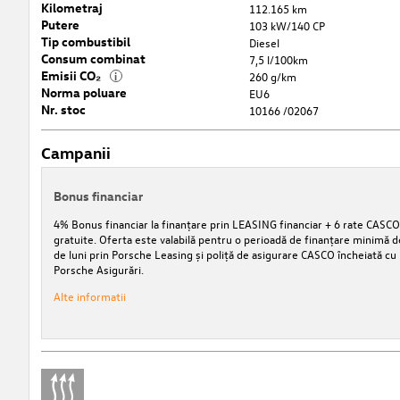
Kilometraj
112.165 km
Putere
103 kW/140 CP
Tip combustibil
Diesel
Consum combinat
7,5 l/100km
Emisii CO₂
i
260 g/km
Norma poluare
EU6
Nr. stoc
10166 /02067
Campanii
Bonus financiar
4% Bonus financiar la finanțare prin LEASING financiar + 6 rate CASCO
gratuite. Oferta este valabilă pentru o perioadă de finanțare minimă d
de luni prin Porsche Leasing și poliță de asigurare CASCO încheiată cu
Porsche Asigurări.
Alte informatii